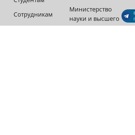
Министерство
Сотрудникам
науки и высшего
образования
Выпускникам
Министерство
Партнерам
просвещения
Рособрнадзор
Противодействие
коррупции
Наука и
образование
против террора